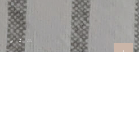
Je ne sais pas pour vous, mais ici, les traditionnels carrés
au ''Rice krispies'' , font fureur auprès de toute la famille.
J'avais le goût de créer une nouvelle variante, un peu plus
gourmande, pour le temps des fêtes.
Cette recette est ultra facile et est le mix parfait entre le
croustillant, le moelleux et le chocolaté.