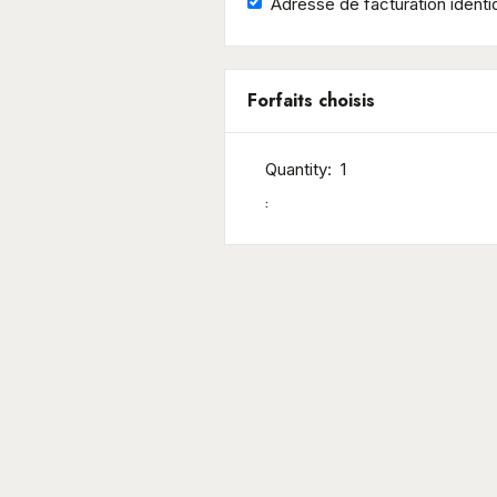
Adresse de facturation identiq
Forfaits choisis
Quantity:  
1
: