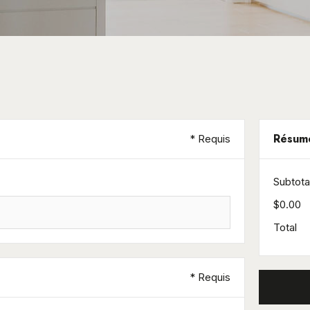
Résum
* Requis
Subtota
$0.00
Total
* Requis